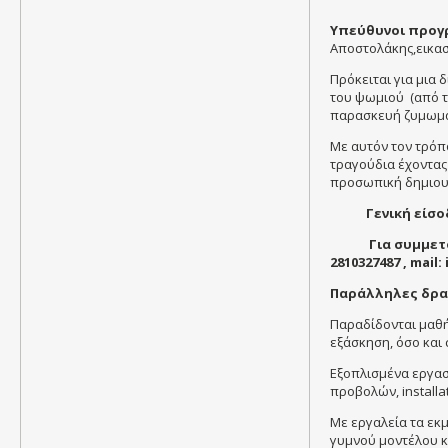
Υπεύθυνοι προγ
Αποστολάκης,εικασ
Πρόκειται για μια 
του ψωμιού (από τ
παρασκευή ζυμωμά
Με αυτόν τον τρόπο
τραγούδια έχοντας 
προσωπική δημιου
Γενική είσο
Για συμμετ
2810327487 , mail:
Παράλληλες δρα
Παραδίδονται μαθή
εξάσκηση, όσο και 
Εξοπλισμένα εργαστ
προβολών, installa
Με εργαλεία τα εκμ
γυμνού μοντέλου κ